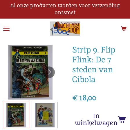
Al onze producten worden voor verzending
Ga
ontsmet
direct
naar
de
hoofdinhoud
Strip 9. Flip
Flink: De 7
steden van
Cibola
€ 18,00
In
winkelwagen