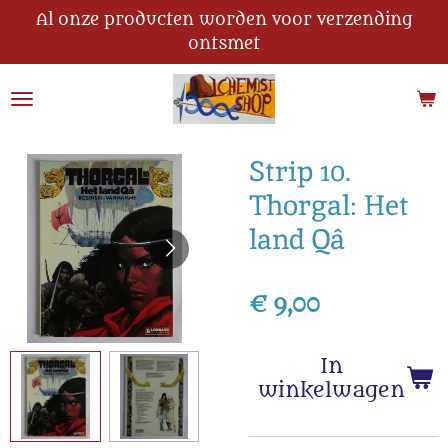
Al onze producten worden voor verzending
Ga
ontsmet
direct
naar
de
hoofdinhoud
Strip 10.
Thorgal: Het
land Qâ
€ 9,00
In
winkelwagen