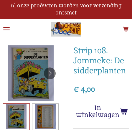
Al onze producten worden voor verzending
Ga
ontsmet
direct
naar
de
hoofdinhoud
Strip 108.
Jommeke: De
sidderplanten
€ 4,00
In
winkelwagen