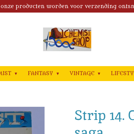
 onze producten worden voor verzending onts
MIST
FANTASY
VINTAGE
LIFEST
Strip 14. 
saga