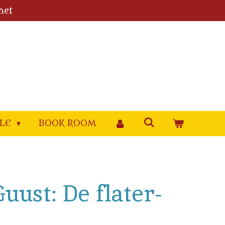
met
YLE
BOOK ROOM
Guust: De flater-