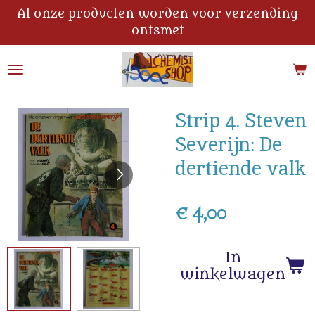
Al onze producten worden voor verzending
Ga
ontsmet
direct
naar
de
hoofdinhoud
Strip 4. Steven
Severijn: De
dertiende valk
€ 4,00
In
winkelwagen