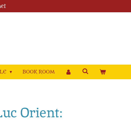
et
YLE
BOOK ROOM
Luc Orient: