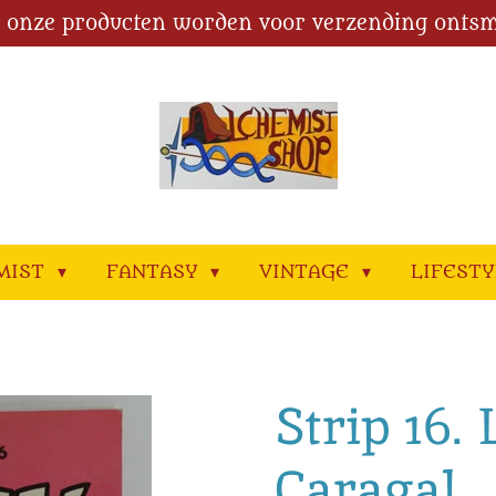
l onze producten worden voor verzending ontsm
MIST
FANTASY
VINTAGE
LIFEST
Strip 16. 
Caragal