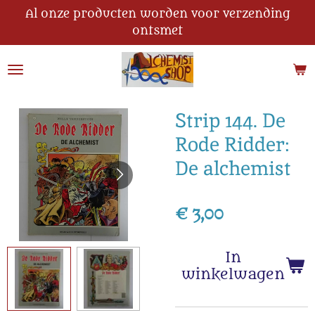
Al onze producten worden voor verzending
Ga
ontsmet
direct
naar
de
hoofdinhoud
Strip 144. De
Rode Ridder:
De alchemist
€ 3,00
In
winkelwagen