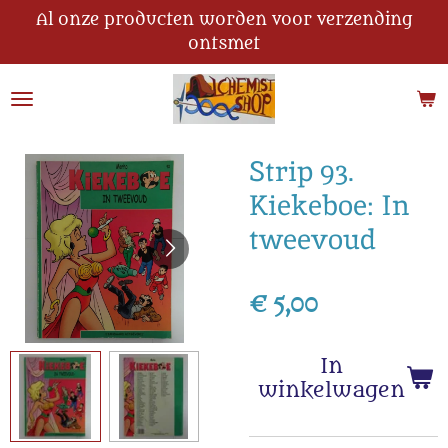
Al onze producten worden voor verzending
Ga
ontsmet
direct
naar
de
hoofdinhoud
Strip 93.
Kiekeboe: In
tweevoud
€ 5,00
In
winkelwagen