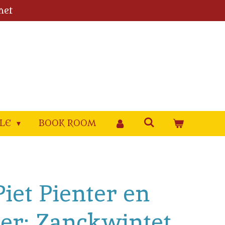
met
YLE
BOOK ROOM
Piet Pienter en
ber: Zanckwintet