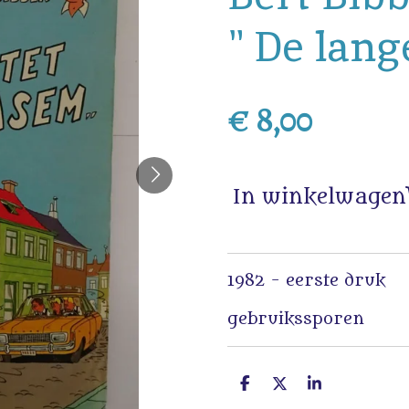
" De lan
€ 8,00
In winkelwagen
1982 - eerste druk
gebruikssporen
D
D
S
e
e
h