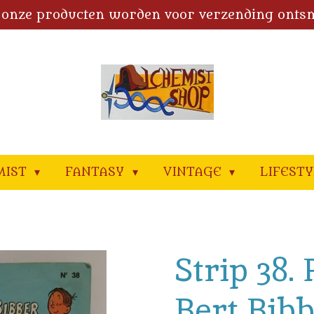
 onze producten worden voor verzending onts
MIST
FANTASY
VINTAGE
LIFEST
Strip 38. 
Bert Bib