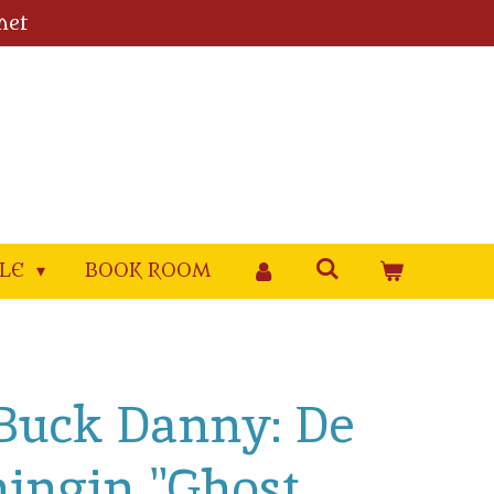
met
YLE
BOOK ROOM
 Buck Danny: De
ingin "Ghost