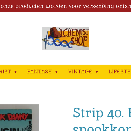
 onze producten worden voor verzending onts
MIST
FANTASY
VINTAGE
LIFEST
Strip 40.
spookkon