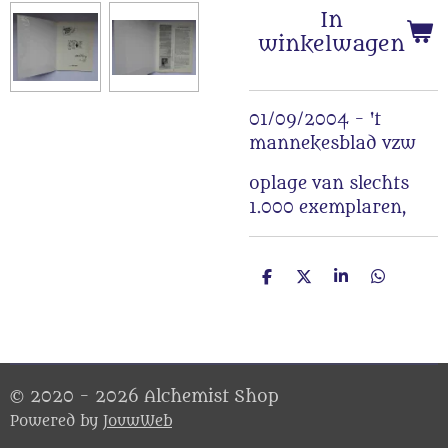
In
winkelwagen
01/09/2004 - 't
mannekesblad vzw
oplage van slechts
1.000 exemplaren,
D
D
S
D
e
e
h
e
l
e
a
l
e
l
r
e
n
e
n
© 2020 - 2026 Alchemist Shop
Powered by
JouwWeb