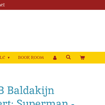
et
YLE
BOOK ROOM
BB Baldakijn
ert: Superman -