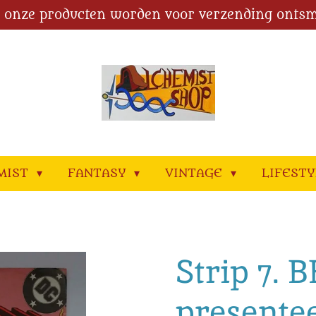
l onze producten worden voor verzending ontsm
MIST
FANTASY
VINTAGE
LIFEST
Strip 7. 
presente