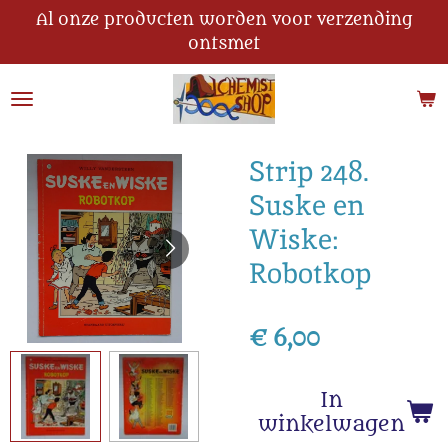
Al onze producten worden voor verzending
Ga
ontsmet
direct
naar
de
hoofdinhoud
Strip 248.
Suske en
Wiske:
Robotkop
€ 6,00
In
winkelwagen