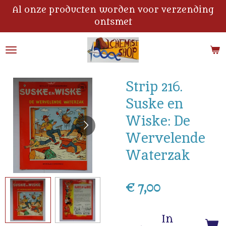
Al onze producten worden voor verzending
Ga
ontsmet
direct
naar
de
hoofdinhoud
Strip 216.
Suske en
Wiske: De
Wervelende
Waterzak
€ 7,00
In