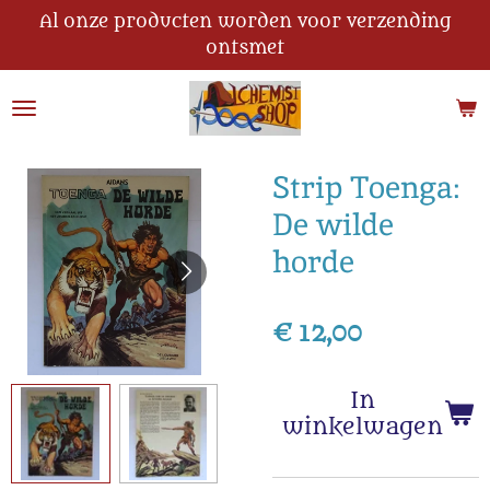
Al onze producten worden voor verzending
Ga
ontsmet
direct
naar
de
hoofdinhoud
Strip Toenga:
De wilde
horde
€ 12,00
In
winkelwagen