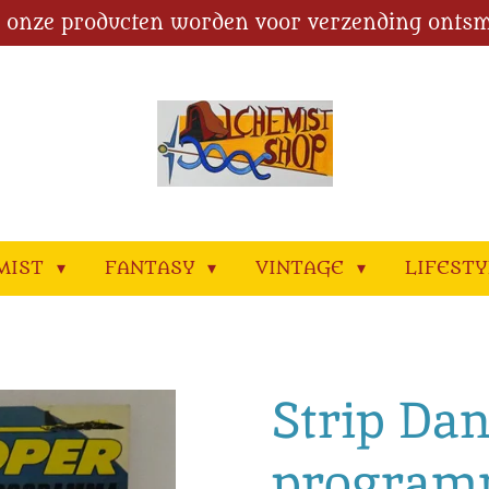
l onze producten worden voor verzending ontsm
MIST
FANTASY
VINTAGE
LIFEST
Strip Dan
progra