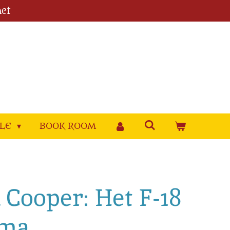
et
YLE
BOOK ROOM
 Cooper: Het F-18
mma