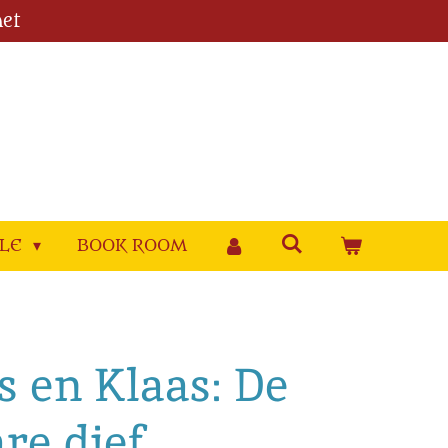
et
YLE
BOOK ROOM
s en Klaas: De
re dief