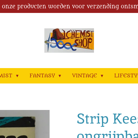
l onze producten worden voor verzending ontsm
MIST
FANTASY
VINTAGE
LIFEST
Strip Kee
ongrijpba