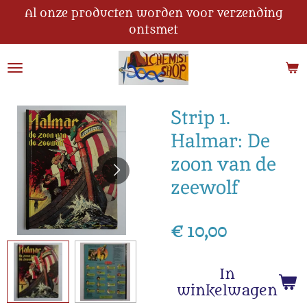
Al onze producten worden voor verzending
Ga
ontsmet
direct
naar
de
hoofdinhoud
Strip 1.
Halmar: De
zoon van de
zeewolf
€ 10,00
In
winkelwagen