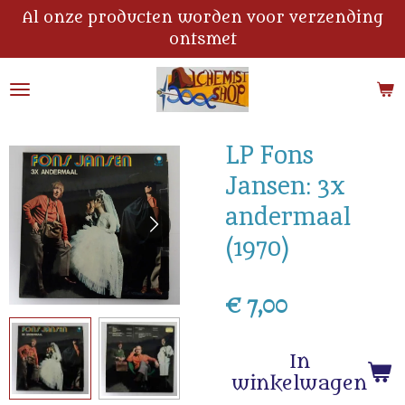
Al onze producten worden voor verzending
Ga
ontsmet
direct
naar
de
hoofdinhoud
LP Fons
Jansen: 3x
andermaal
(1970)
€ 7,00
In
winkelwagen