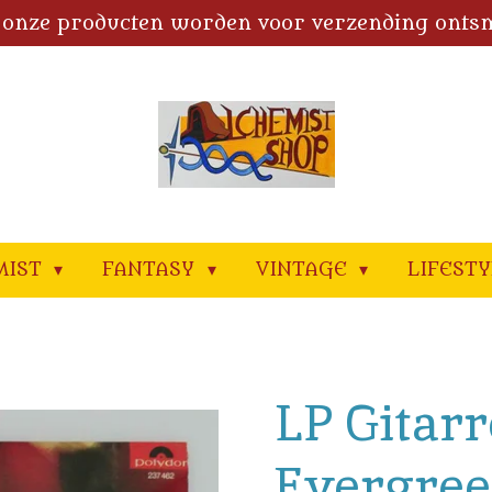
 onze producten worden voor verzending onts
MIST
FANTASY
VINTAGE
LIFEST
LP Gitarr
Evergree