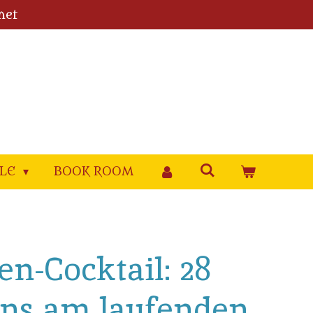
met
YLE
BOOK ROOM
en-Cocktail: 28
ns am laufenden