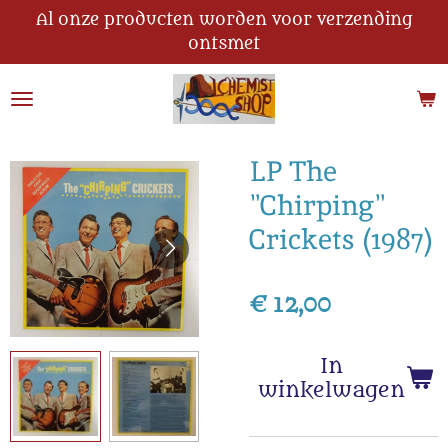
Al onze producten worden voor verzending
Ga
ontsmet
direct
naar
de
hoofdinhoud
LP The
"Chirping"
Crickets (1987)
€ 12,00
In
winkelwagen