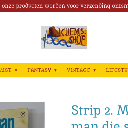
l onze producten worden voor verzending ontsm
MIST
FANTASY
VINTAGE
LIFEST
Strip 2. 
man die 