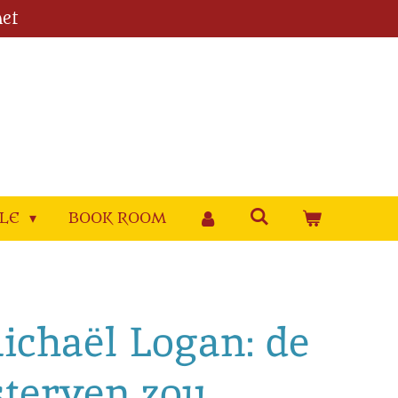
et
YLE
BOOK ROOM
Michaël Logan: de
sterven zou