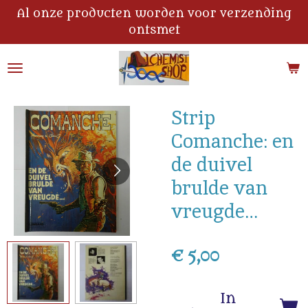
Al onze producten worden voor verzending
Ga
ontsmet
direct
naar
de
hoofdinhoud
Strip
Comanche: en
de duivel
brulde van
vreugde…
€ 5,00
In