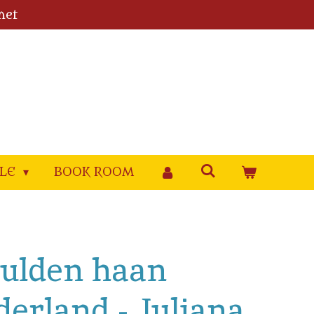
met
YLE
BOOK ROOM
Gulden haan
derland - Juliana