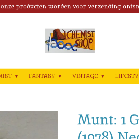
 onze producten worden voor verzending onts
MIST
FANTASY
VINTAGE
LIFEST
Munt: 1 
(1978) Ne