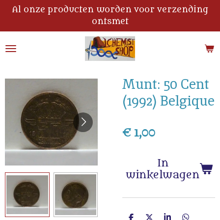
Al onze producten worden voor verzending
Ga
ontsmet
direct
naar
de
hoofdinhoud
Munt: 50 Cent
(1992) Belgique
€ 1,00
In
winkelwagen