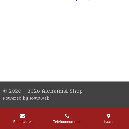
D
D
S
D
e
e
h
e
l
e
a
l
e
l
r
e
n
e
n
© 2020 - 2026 Alchemist Shop
Powered by
JouwWeb
E-mailadres
Telefoonnummer
Kaart