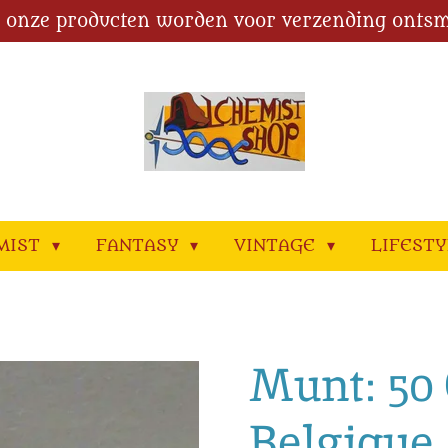
l onze producten worden voor verzending ontsm
MIST
FANTASY
VINTAGE
LIFEST
Munt: 50 
Belgique