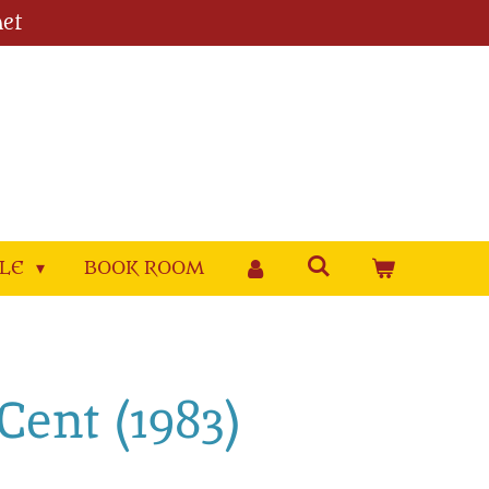
et
YLE
BOOK ROOM
Cent (1983)