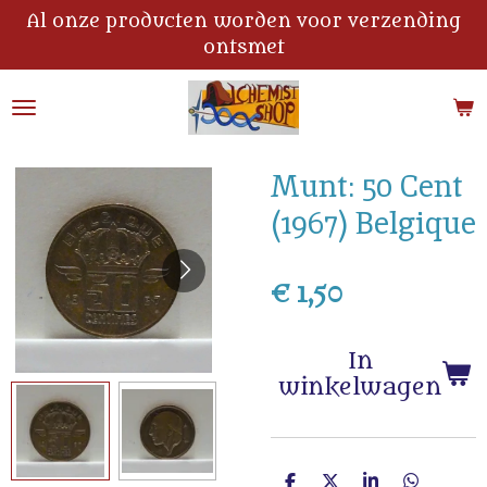
Al onze producten worden voor verzending
Ga
ontsmet
direct
naar
de
hoofdinhoud
Munt: 50 Cent
(1967) Belgique
€ 1,50
In
winkelwagen