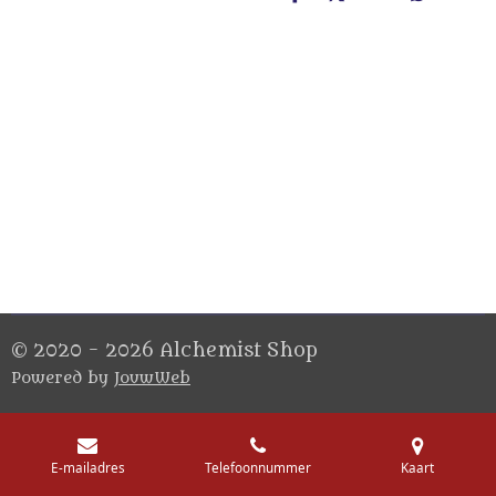
D
D
S
D
e
e
h
e
l
e
a
l
e
l
r
e
n
e
n
© 2020 - 2026 Alchemist Shop
Powered by
JouwWeb
E-mailadres
Telefoonnummer
Kaart