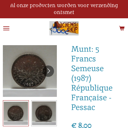
Al onze producten worden voor verzending
Ga
ontsmet
direct
naar
de
hoofdinhoud
Munt: 5
Francs
Semeuse
(1987)
République
Française -
Pessac
€ 8,00