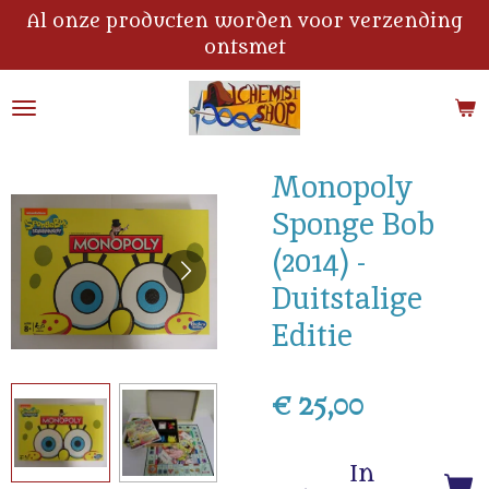
Al onze producten worden voor verzending
Ga
ontsmet
direct
naar
de
hoofdinhoud
Monopoly
Sponge Bob
(2014) -
Duitstalige
Editie
€ 25,00
In