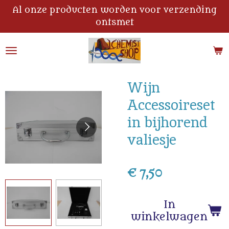
Al onze producten worden voor verzending
Ga
ontsmet
direct
naar
de
hoofdinhoud
Wijn
Accessoireset
in bijhorend
valiesje
€ 7,50
In
winkelwagen