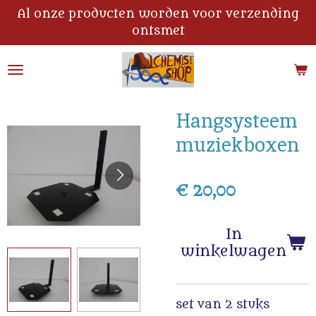
Al onze producten worden voor verzending
Ga
ontsmet
direct
naar
de
hoofdinhoud
Hangsysteem
muziekboxen
€ 20,00
In
winkelwagen
set van 2 stuks