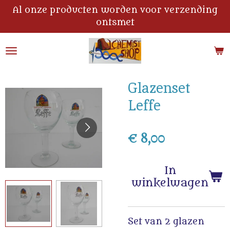
Al onze producten worden voor verzending
Ga
ontsmet
direct
naar
de
hoofdinhoud
Glazenset
Leffe
€ 8,00
In
winkelwagen
Set van 2 glazen