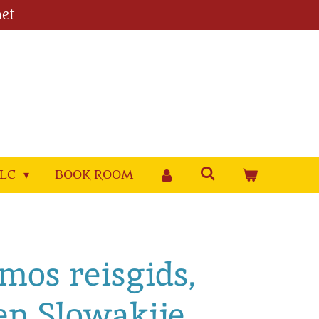
et
YLE
BOOK ROOM
mos reisgids,
en Slowakije