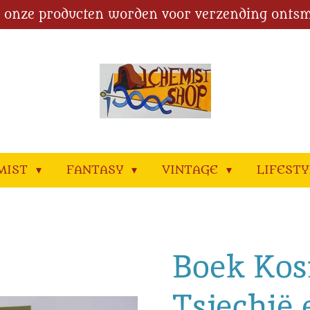
l onze producten worden voor verzending ontsm
MIST
FANTASY
VINTAGE
LIFEST
Boek Kos
Tsjechië 