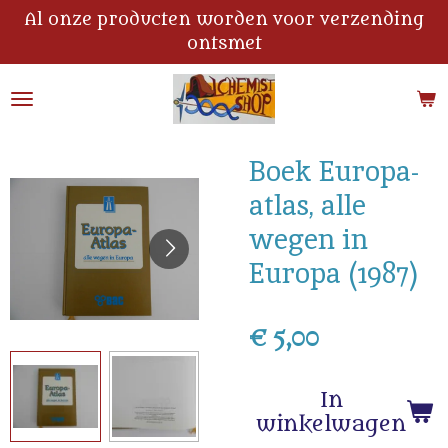
Al onze producten worden voor verzending
Ga
ontsmet
direct
naar
de
hoofdinhoud
Boek Europa-
atlas, alle
wegen in
Europa (1987)
€ 5,00
In
winkelwagen