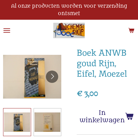
Al onze producten worden voor verzending
Ga
ontsmet
direct
naar
de
hoofdinhoud
Boek ANWB
goud Rijn,
Eifel, Moezel
€ 3,00
In
winkelwagen