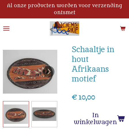
Al onze producten worden voor verzending
Ga
ontsmet
direct
naar
de
hoofdinhoud
Schaaltje in
hout
Afrikaans
motief
€ 10,00
In
winkelwagen