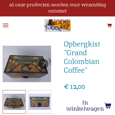
Al onze producten worden voor verzending
Ga
ontsmet
direct
naar
de
hoofdinhoud
Opbergkist
"Grand
Colombian
Coffee"
€ 12,00
In
winkelwagen