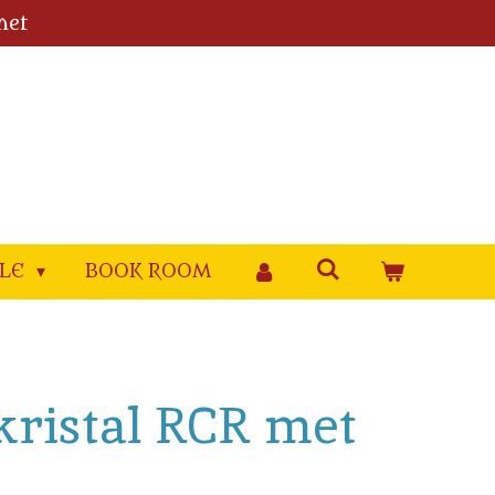
met
YLE
BOOK ROOM
kristal RCR met