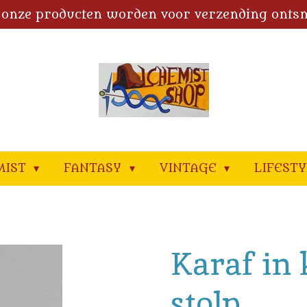
 onze producten worden voor verzending onts
MIST
FANTASY
VINTAGE
LIFEST
Karaf in 
stolp