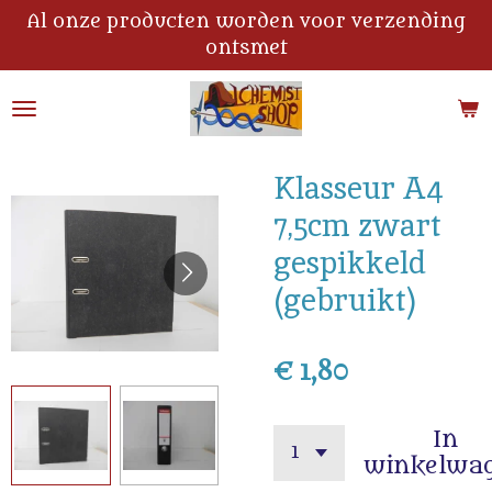
Al onze producten worden voor verzending
Ga
ontsmet
direct
naar
de
hoofdinhoud
Klasseur A4
7,5cm zwart
gespikkeld
(gebruikt)
€ 1,80
In
winkelwa