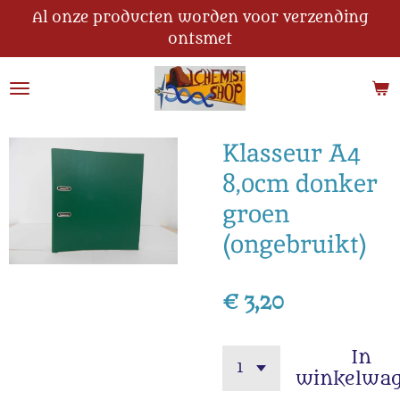
Al onze producten worden voor verzending
Ga
ontsmet
direct
naar
de
hoofdinhoud
Klasseur A4
8,0cm donker
groen
(ongebruikt)
€ 3,20
In
winkelwa