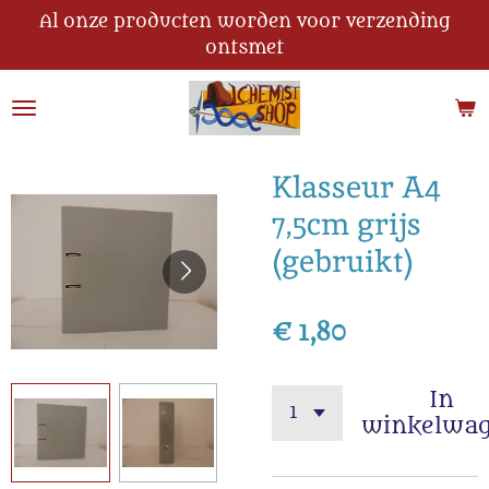
Al onze producten worden voor verzending
Ga
ontsmet
direct
naar
de
hoofdinhoud
Klasseur A4
7,5cm grijs
(gebruikt)
€ 1,80
In
winkelwa