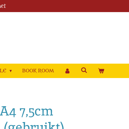
et
YLE
BOOK ROOM
 A4 7,5cm
 (gebruikt)