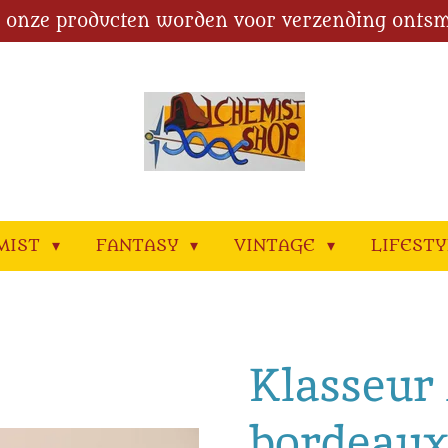
l onze producten worden voor verzending ontsm
MIST
FANTASY
VINTAGE
LIFEST
Klasseur
bordeaux