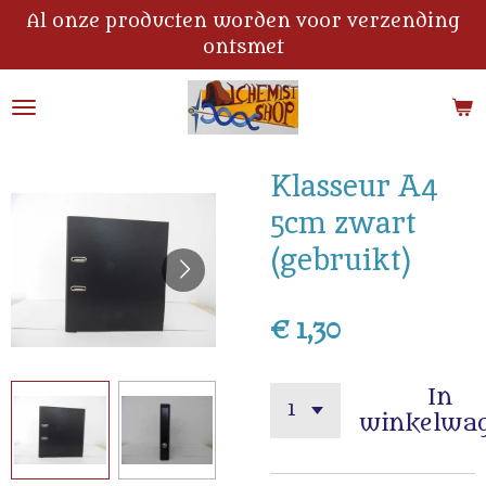
Al onze producten worden voor verzending
Ga
ontsmet
direct
naar
de
hoofdinhoud
Klasseur A4
5cm zwart
(gebruikt)
€ 1,30
In
winkelwa