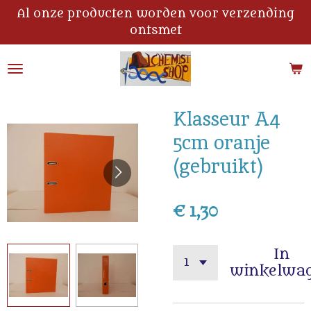
Al onze producten worden voor verzending
Ga
ontsmet
direct
naar
de
hoofdinhoud
Klasseur A4
5cm oranje
(gebruikt)
€ 1,30
In
winkelwa