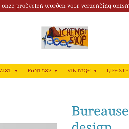
l onze producten worden voor verzending ontsm
MIST
FANTASY
VINTAGE
LIFEST
Bureauset
design