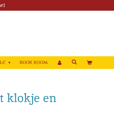
et
YLE
BOOK ROOM
 klokje en