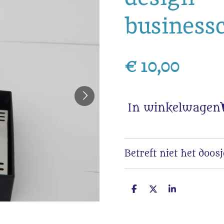
business
€ 10,00
In winkelwagen
Betreft niet het doos
D
D
S
e
e
h
l
e
a
e
l
r