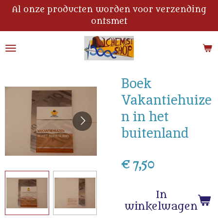
Al onze producten worden voor verzending
Ga
ontsmet
direct
naar
de
hoofdinhoud
Boek
Vakantiehuize
n in het
buitenland
€ 7,50
In
winkelwagen