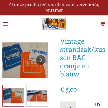
Al onze producten worden voor verzending
Ga
ontsmet
direct
naar
de
hoofdinhoud
Vintage
strandzak/kus
sen BAC
oranje en
blauw
€ 5,00
In