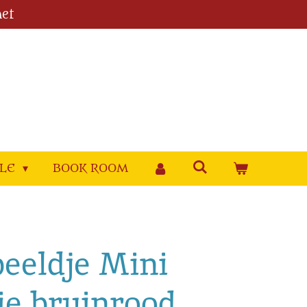
et
YLE
BOOK ROOM
beeldje Mini
ie bruinrood