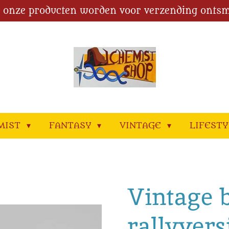
l onze producten worden voor verzending ontsm
MIST
FANTASY
VINTAGE
LIFEST
Vintage 
rallyvers