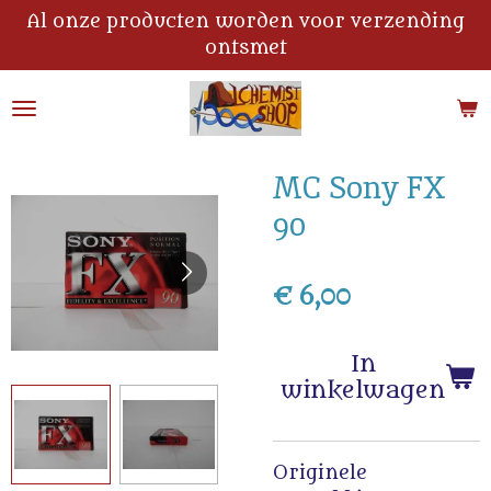
Al onze producten worden voor verzending
Ga
ontsmet
direct
naar
de
hoofdinhoud
MC Sony FX
90
€ 6,00
In
winkelwagen
Originele