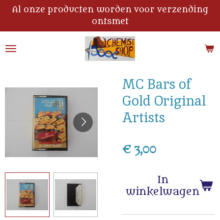
Al onze producten worden voor verzending
Ga
ontsmet
direct
naar
de
hoofdinhoud
MC Bars of
Gold Original
Artists
€ 3,00
In
winkelwagen